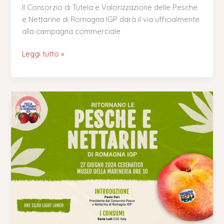
Il Consorzio di Tutela e Valorizzazione delle Pesche
e Nettarine di Romagna IGP darà il via ufficialmente
alla campagna commerciale
Leggi tutto »
Ritornano
le
Pesche
e
Nettarine
di
Romagna
IGP
–
Il
programma