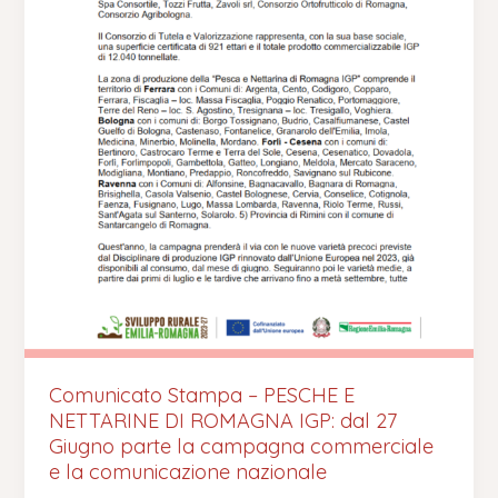
dal
27
Giugno
parte
la
campagna
commerciale
e
la
comunicazione
nazionale
Comunicato Stampa – PESCHE E
NETTARINE DI ROMAGNA IGP: dal 27
Giugno parte la campagna commerciale
e la comunicazione nazionale