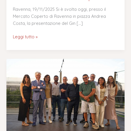
di
Ravenna, 19/11/2025 Si è svolta oggi, presso il
Casoni
Mercato Coperto di Ravenna in piazza Andrea
Liquori
Costa, la presentazione del Gin […]
Leggi tutto »
In
campo
c’è
più
gusto:
tra
i
pescheti
per
celebrare,