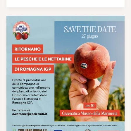
Save
the
Date
–
Ritornano
le
Pesche
e
Nettarine
di
Romagna
IGP