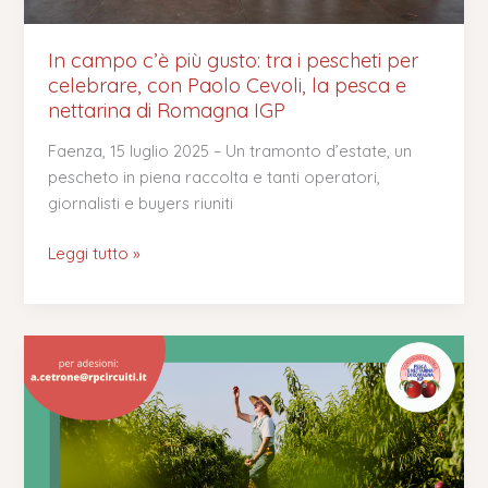
con
Paolo
Cevoli,
In campo c’è più gusto: tra i pescheti per
la
celebrare, con Paolo Cevoli, la pesca e
pesca
nettarina di Romagna IGP
e
Faenza, 15 luglio 2025 – Un tramonto d’estate, un
nettarina
pescheto in piena raccolta e tanti operatori,
di
giornalisti e buyers riuniti
Romagna
IGP
Leggi tutto »
Evento
“in
campo
c’è
più
gusto”