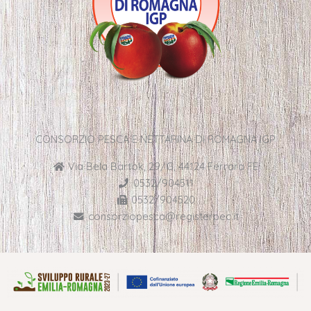
CONSORZIO PESCA E NETTARINA DI ROMAGNA IGP
Via Bela Bartok, 29/G, 44124 Ferrara FE
0532/904511
0532/904520
consorziopesca@registerpec.it