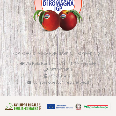
CONSORZIO PESCA E NETTARINA DI ROMAGNA IGP
Via Bela Bartok, 29/G, 44124 Ferrara FE
0532/904511
0532/904520
consorziopesca@registerpec.it